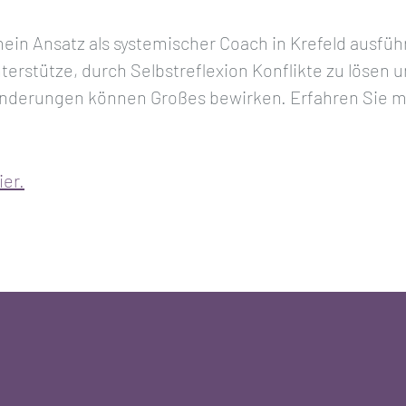
n Ansatz als systemischer Coach in Krefeld ausführl
erstütze, durch Selbstreflexion Konflikte zu lösen u
ränderungen können Großes bewirken. Erfahren Sie 
ier.