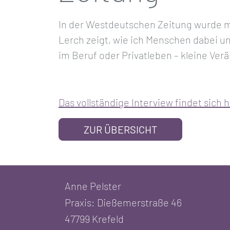
In der Westdeutschen Zeitung wurde mei
Lerch zeigt, wie ich Menschen dabei unt
im Beruf oder Privatleben – kleine Ve
Das vollständige Interview findet sich h
ZUR ÜBERSICHT
Anne Pelster
Praxis: Dießemerstraße 46
47799 Krefeld