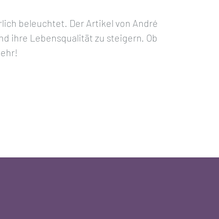
ich beleuchtet. Der Artikel von André
nd ihre Lebensqualität zu steigern. Ob
mehr!